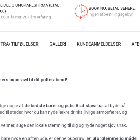
LIDELIG UNGKARLSFIRMA (ETAB.
BOOK NU, BETAL SENERE!
06)
Ingen afbestillingsgebyr!
.000+ fester. 20+ års erfaring
TRA/ TILFØJELSER
GALLERI
KUNDEANMELDELSER
AFB
ers pubcrawl til dit polterabend!
søge nogle af
de bedste barer og pubs Bratislava
har at byde på.
ed til steder, hvor du kan nyde lækre drinks, livlige atmosfærer, og
venner, suge den lokale stemning til dig og nyde noget sjov snak,
er bare nyde en aften ude, er denne pubcrawl en
uforglemmelig måde