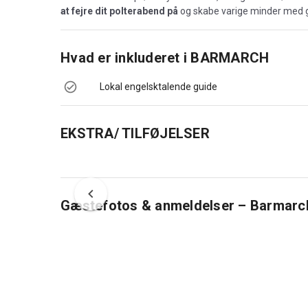
at fejre dit polterabend på
og skabe varige minder med g
Hvad er inkluderet i
BARMARCH
Lokal engelsktalende guide
EKSTRA/ TILFØJELSER
Gæstefotos & anmeldelser – Barmarch