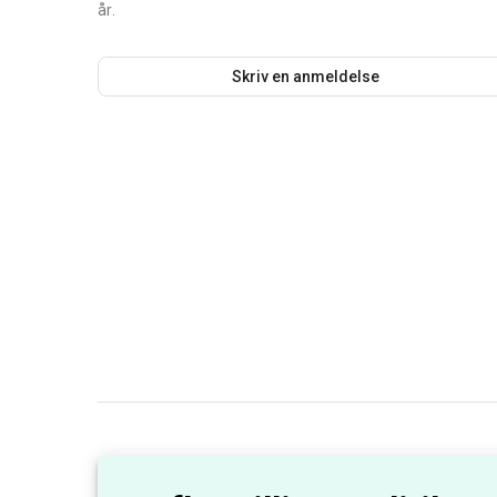
Kundeanmeldelser
Baseret på 6 Anmeldelser
5
10
Del din anmeldelse
Vi samler anmeldelser på forskellige platforme, men d
afspejler kun oplevelserne fra en lille del af de ca. 30.0
gæster (-3.000 grupper), vi stolt byder velkommen hver
år.
Skriv en anmeldelse