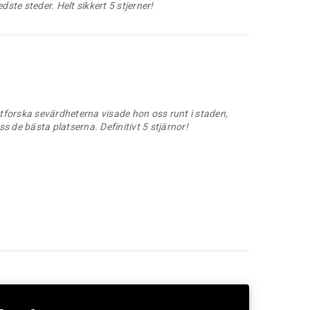
xploring the attractions, she showed us around the city,
s the best places. Definitely 5 stars!
rske attraktionerne, viste hun os rundt i byen, fortalte
dste steder. Helt sikkert 5 stjerner!