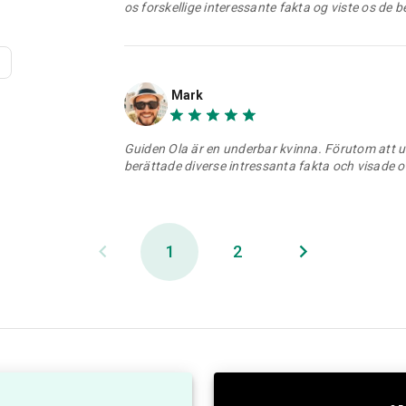
Mark
Guide Ola is a wonderful woman. In addition to e
telling us various interesting facts and showing u
0%
Mark
e
00
Guide Ola er en vidunderlig kvinde. Udover at udfo
t
os forskellige interessante fakta og viste os de be
Mark