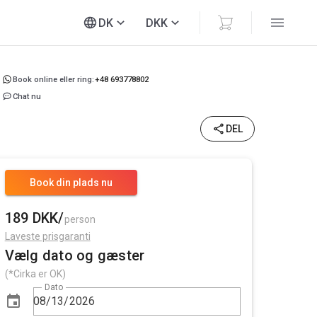
DK
DKK
Book online eller ring:
+48 693778802
Chat nu
DEL
Book din plads nu
189 DKK/
person
Laveste prisgaranti
Vælg dato og gæster
(*Cirka er OK)
Dato