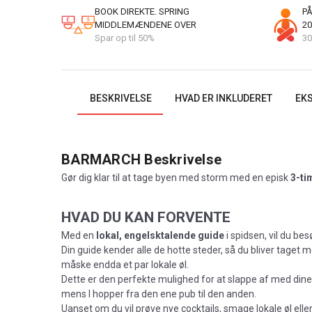
BOOK DIREKTE. SPRING
PÅ
MIDDLEMÆNDENE OVER
20
Spar op til 50%
30
BESKRIVELSE
HVAD ER INKLUDERET
EKS
BARMARCH
Beskrivelse
Gør dig klar til at tage byen med storm med en episk
3-tim
HVAD DU KAN FORVENTE
Med en
lokal, engelsktalende guide
i spidsen, vil du be
Din guide kender alle de hotte steder, så du bliver taget m
måske endda et par lokale øl.
Dette er den perfekte mulighed for at slappe af med dine 
mens I hopper fra den ene pub til den anden.
Uanset om du vil prøve nye cocktails, smage lokale øl ell