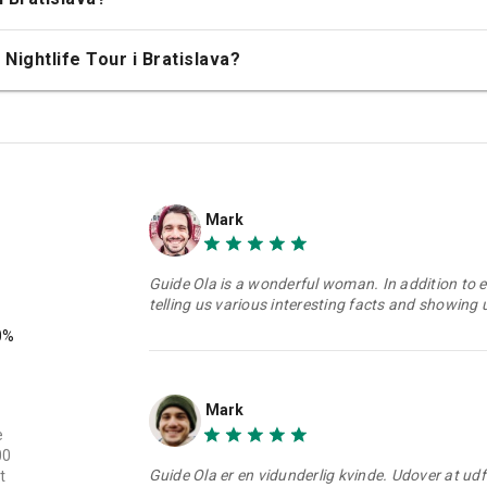
?
va?
t booke en pubcrawl i Bratislava?
erregruppe, der besøger byen for første gang?
i Bratislava?
ightlife Tour i Bratislava?