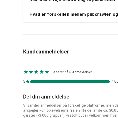
Hvor længe varer pubcrawlen i Bratislava
Hvad er inkluderet i pubcrawlen i Bratisla
Hvor foregår pubcrawlen i Bratislava?
Hvor mange personer skal man være for a
Er pubcrawlen i Bratislava egnet til en h
Kan man tilføje ekstra ting til pubcrawlen 
Hvad er forskellen mellem pubcrawlen og N