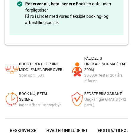
Reserver nu, betal senere
Book en dato uden
forpligtelser
Få ro i sindet med vores fleksible booking- og
afbestillingspolitik
PÅLIDELIG
BOOK DIREKTE. SPRING
UNGKARLSFIRMA (ETAB.
MIDDLEMÆNDENE OVER
2006)
Spar op til 50%
30.000+ fester. 20+ års
erfaring
BOOK NU, BETAL
BEDSTE PRISGARANTI!
SENERE!
Ungkarl går GRATIS (>12
Ingen afbestillingsgebyr!
pers.)
BESKRIVELSE
HVAD ER INKLUDERET
EKSTRA/ TILFØJE