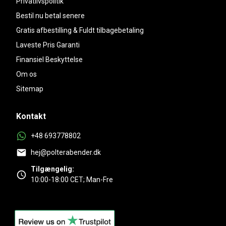
Privatlivspolitik
Bestil nu betal senere
Gratis afbestilling & Fuldt tilbagebetaling
Laveste Pris Garanti
Finansiel Beskyttelse
Om os
Sitemap
Kontakt
+48 693778802
hej@polterabender.dk
Tilgængelig:
10:00-18:00 CET; Man-Fre