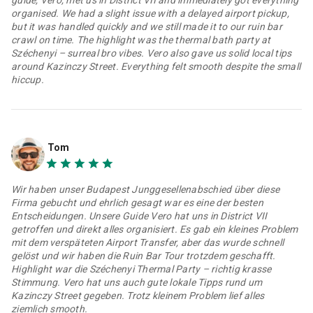
guide, Vero, met us in District VII and immediately got everything
organised. We had a slight issue with a delayed airport pickup,
but it was handled quickly and we still made it to our ruin bar
crawl on time. The highlight was the thermal bath party at
Széchenyi – surreal bro vibes. Vero also gave us solid local tips
around Kazinczy Street. Everything felt smooth despite the small
hiccup.
Tom
Wir haben unser Budapest Junggesellenabschied über diese
Firma gebucht und ehrlich gesagt war es eine der besten
Entscheidungen. Unsere Guide Vero hat uns in District VII
getroffen und direkt alles organisiert. Es gab ein kleines Problem
mit dem verspäteten Airport Transfer, aber das wurde schnell
gelöst und wir haben die Ruin Bar Tour trotzdem geschafft.
Highlight war die Széchenyi Thermal Party – richtig krasse
Stimmung. Vero hat uns auch gute lokale Tipps rund um
Kazinczy Street gegeben. Trotz kleinem Problem lief alles
ziemlich smooth.