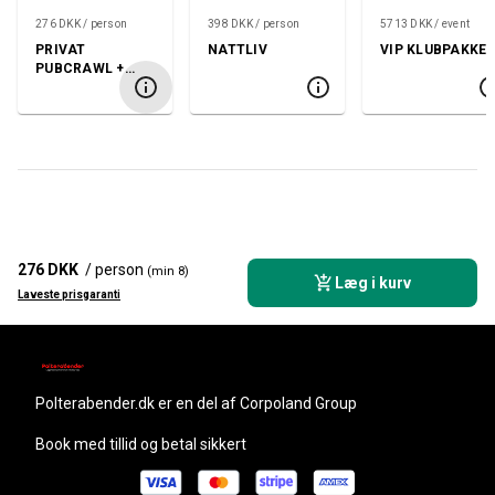
276 DKK / person
398 DKK / person
5713 DKK / event
PRIVAT
NATTLIV
VIP KLUBPAKKE
PUBCRAWL +
KLUB
276 DKK
/ person
(min 8)
Læg i kurv
Laveste prisgaranti
polterabender.dk
er en del af Corpoland Group
Book med tillid og betal sikkert