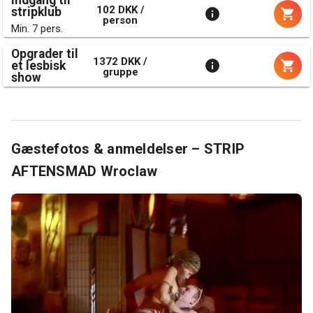
102 DKK /
stripklub
person
Min. 7 pers.
Opgrader til
1372 DKK /
et lesbisk
gruppe
show
Gæstefotos & anmeldelser – STRIP
AFTENSMAD Wroclaw