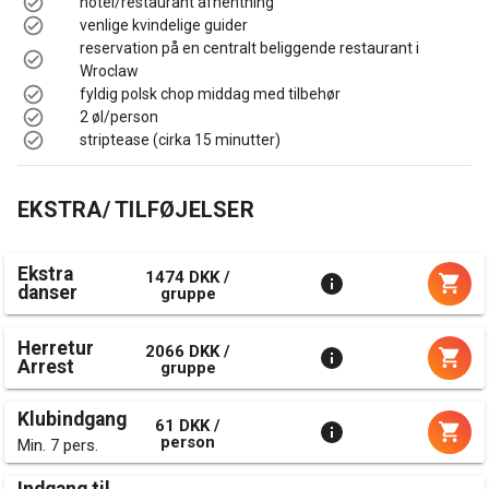
​hotel/restaurant afhentning
venlige kvindelige guider
reservation på en centralt beliggende restaurant i
Wroclaw
fyldig polsk chop middag med tilbehør
2 øl/person
striptease (cirka 15 minutter)
EKSTRA/ TILFØJELSER
Ekstra
1474 DKK /
danser
gruppe
Herretur
2066 DKK /
Arrest
gruppe
Klubindgang
61 DKK /
person
Min. 7 pers.
Indgang til