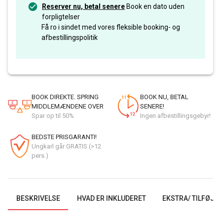
Reserver nu, betal senere
Book en dato uden
forpligtelser
Få ro i sindet med vores fleksible booking- og
afbestillingspolitik
BOOK DIREKTE. SPRING
BOOK NU, BETAL
MIDDLEMÆNDENE OVER
SENERE!
Spar op til 50%
Ingen afbestillingsgebyr!
BEDSTE PRISGARANTI!
Ungkarl går GRATIS (>12
pers.)
BESKRIVELSE
HVAD ER INKLUDERET
EKSTRA/ TILFØJE