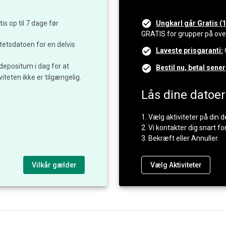
is op til 7 dage før
Ungkarl går Gratis (1
GRATIS for grupper på over 
itetsdatoen for en delvis
Laveste prisgaranti:
 depositum i dag for at
Bestil nu, betal sener
iteten ikke er tilgængelig.
Lås dine datoer
1. Vælg aktiviteter på din d
2. Vi kontakter dig snart fo
3. Bekræft eller Annuller.
Vilkår gælder
Vælg Aktiviteter