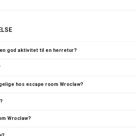
ELSE
 en god aktivitet til en herretur?
?
ngelige hos escape room Wroclaw?
w?
oom Wroclaw?
w?