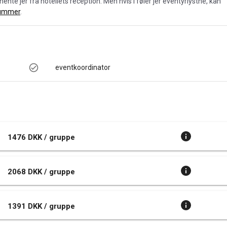
hente jer fra hotellets reception. Men hvis I føler jer eventyrlystne, kan
ummer
.
eventkoordinator
1476 DKK / gruppe
2068 DKK / gruppe
1391 DKK / gruppe