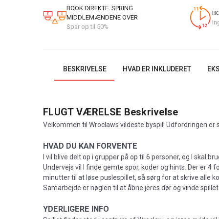
BOOK DIREKTE. SPRING
BO
MIDDLEMÆNDENE OVER
In
Spar op til 50%
BESKRIVELSE
HVAD ER INKLUDERET
EKS
FLUGT VÆRELSE
Beskrivelse
Velkommen til Wroclaws vildeste byspil! Udfordringen er si
HVAD DU KAN FORVENTE
I vil blive delt op i grupper på op til 6 personer, og I skal
Undervejs vil I finde gemte spor, koder og hints. Der er 4 f
minutter til at løse puslespillet, så sørg for at skrive al
Samarbejde er nøglen til at åbne jeres dør og vinde spille
YDERLIGERE INFO