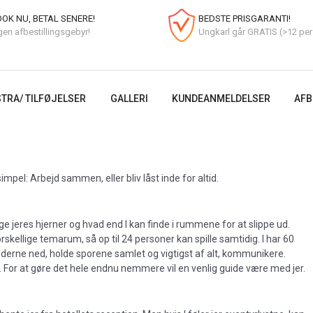
OK NU, BETAL SENERE!
BEDSTE PRISGARANTI!
gen afbestillingsgebyr!
Ungkarl går GRATIS (>12 per
TRA/ TILFØJELSER
GALLERI
KUNDEANMELDELSER
AFB
mpel: Arbejd sammen, eller bliv låst inde for altid.
 bruge jeres hjerner og hvad end I kan finde i rummene for at slippe ud.
orskellige temarum, så op til 24 personer kan spille samtidig. I har 60
le koderne ned, holde sporene samlet og vigtigst af alt, kommunikere.
t. For at gøre det hele endnu nemmere vil en venlig guide være med jer.