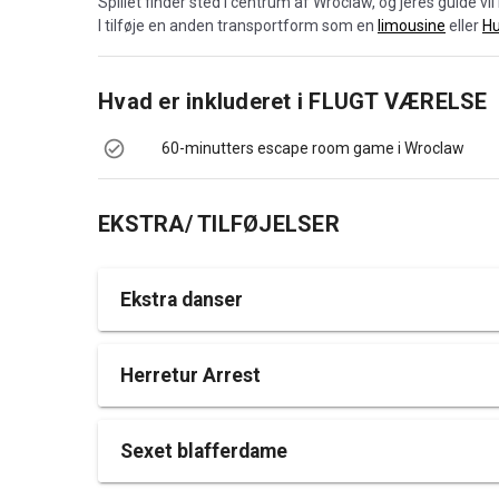
Spillet finder sted i centrum af Wroclaw, og jeres guide vil 
I tilføje en anden transportform som en
limousine
eller
H
Hvad er inkluderet i
FLUGT VÆRELSE
60-minutters escape room game i Wroclaw
EKSTRA/ TILFØJELSER
Ekstra danser
Herretur Arrest
Sexet blafferdame