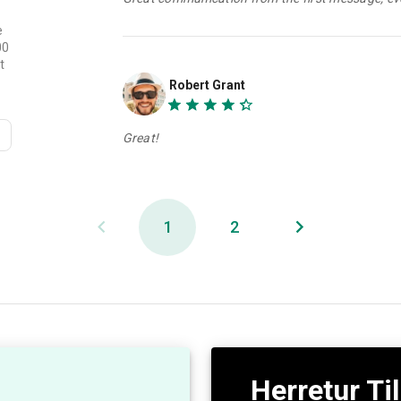
e
00
t
Robert Grant
Great!
1
2
Herretur Ti