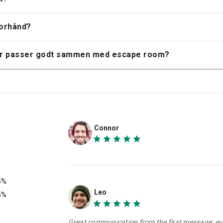
forhånd?
ter passer godt sammen med escape room?
Connor
5%
Leo
5%
Great communication from the first message; eve