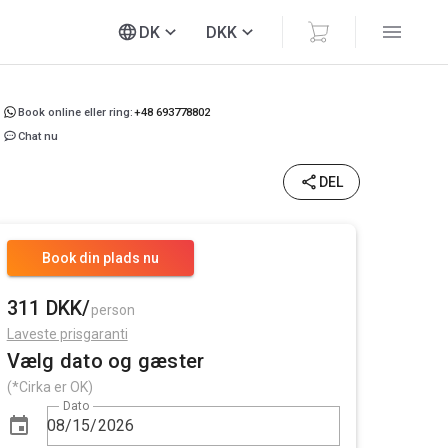
DK
DKK
Book online eller ring:
+48 693778802
Chat nu
DEL
Book din plads nu
311 DKK/
person
Laveste prisgaranti
Vælg dato og gæster
(*Cirka er OK)
Dato