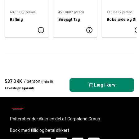
607 DKK / person
450 DKK / person
415 DKK / person
Rafting
Buejagt Tag
Bobslæde og Øl
537 DKK
/ person
(min 8)
Læg i kurv
Laveste prisgaranti
polterabender.dk
er en del af Corpoland Group
Book med tillid og betal sikkert