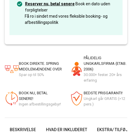
Reserver nu, betal senere
Book en dato uden
forpligtelser
Få ro i sindet med vores fleksible booking- og
afbestillingspolitik
PÅLIDELIG
BOOK DIREKTE. SPRING
UNGKARLSFIRMA (ETAB.
MIDDLEMÆNDENE OVER
2006)
Spar op til 50%
30.000+ fester. 20+ års
erfaring
BOOK NU, BETAL
BEDSTE PRISGARANTI!
SENERE!
Ungkarl går GRATIS (>12
Ingen afbestillingsgebyr!
pers.)
BESKRIVELSE
HVAD ER INKLUDERET
EKSTRA/ TILFØJE