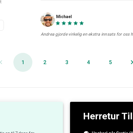
t
Michael
Andrea gjorde virkelig en ekstra innsats for oss h
1
2
3
4
5
Herretur Ti