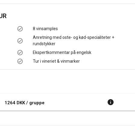
UR
8 vinsamples
Anretning med oste- og kød-specialiteter +
rundstykker
Ekspertkommentar på engelsk
Tur i vineriet & vinmarker
1264 DKK / gruppe