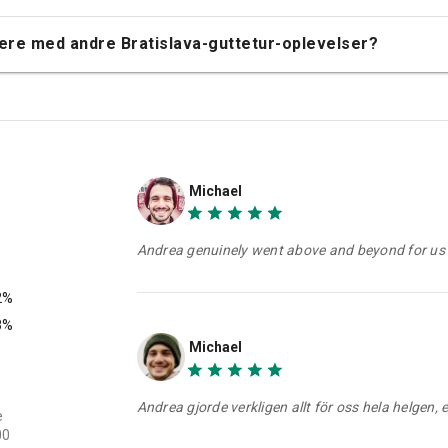
nere med andre Bratislava-guttetur-oplevelser?
Michael
Andrea genuinely went above and beyond for us a
2%
8%
Michael
Andrea gjorde verkligen allt för oss hela helgen, e
e
00