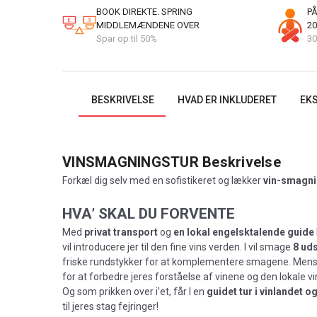
BOOK DIREKTE. SPRING
PÅ
MIDDLEMÆNDENE OVER
20
Spar op til 50%
30
BESKRIVELSE
HVAD ER INKLUDERET
EKS
VINSMAGNINGSTUR
Beskrivelse
Forkæl dig selv med en sofistikeret og lækker
vin-smagning
HVA’ SKAL DU FORVENTE
Med
privat transport
og
en lokal engelsktalende guide
vil introducere jer til den fine vins verden. I vil smage
8 ud
friske rundstykker for at komplementere smagene. Mens I
for at forbedre jeres forståelse af vinene og den lokale v
Og som prikken over i’et, får I en
guidet tur i vinlandet 
til jeres stag fejringer!