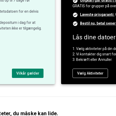
is op til 7 dage før
Ungkarl går Gratis (1
GRATIS for grupper på over 
itetsdatoen for en delvis
Laveste prisgaranti:
 depositum i dag for at
Bestil nu, betal sener
iteten ikke er tilgængelig.
Lås dine datoer
1. Vælg aktiviteter på din d
2. Vi kontakter dig snart fo
3. Bekræft eller Annuller.
Vilkår gælder
Vælg Aktiviteter
eter, du måske kan lide.