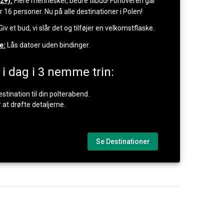
2+):
Flere mennesker, bedre tilbud! Forloveren går
16 personer. Nu på alle destinationer i Polen!
Giv et bud, vi slår det og tilføjer en velkomstflaske.
e:
Lås datoer uden bindinger.
 i dag i 3 nemme trin:
estination til din polterabend.
r at drøfte detaljerne.
Se Destinationer