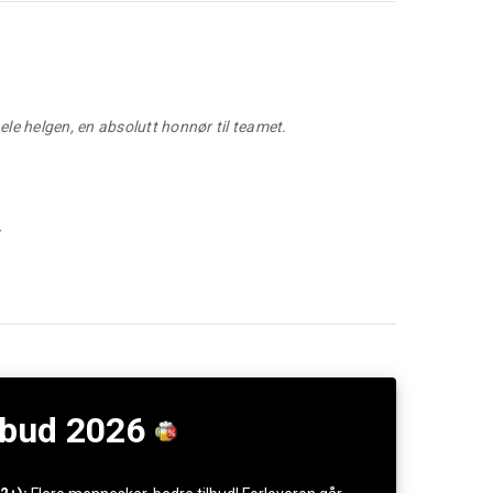
ele helgen, en absolutt honnør til teamet.
lbud 2026