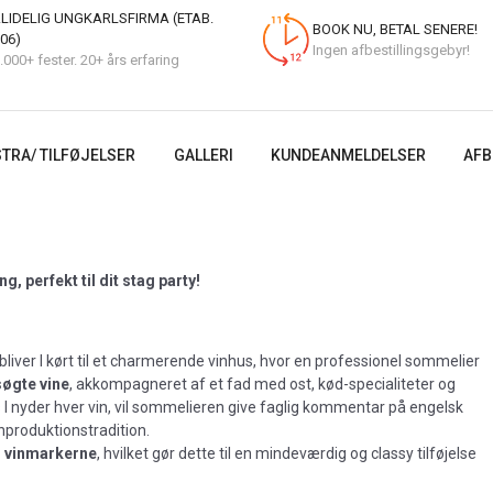
LIDELIG UNGKARLSFIRMA (ETAB.
BOOK NU, BETAL SENERE!
06)
Ingen afbestillingsgebyr!
.000+ fester. 20+ års erfaring
TRA/ TILFØJELSER
GALLERI
KUNDEANMELDELSER
AFB
, perfekt til dit stag party!
bliver I kørt til et charmerende vinhus, hvor en professionel sommelier
søgte vine
, akkompagneret af et fad med ost, kød-specialiteter og
 nyder hver vin, vil sommelieren give faglig kommentar på engelsk
inproduktionstradition.
og vinmarkerne
, hvilket gør dette til en mindeværdig og classy tilføjelse