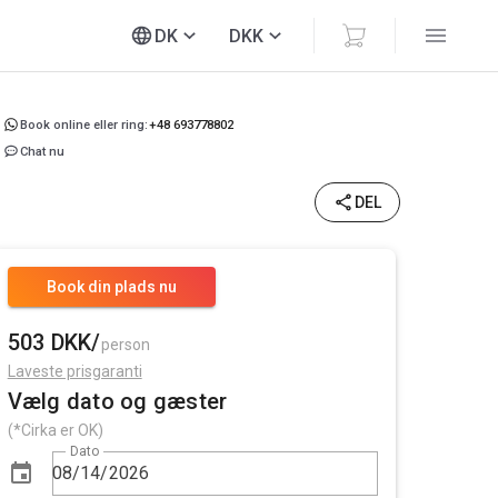
DK
DKK
Book online eller ring:
+48 693778802
Chat nu
DEL
Book din plads nu
503 DKK/
person
Laveste prisgaranti
Vælg dato og gæster
(*Cirka er OK)
Dato