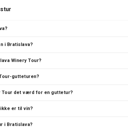
gstur
ava?
n i Bratislava?
slava Winery Tour?
 Tour-gutteturen?
 Tour det værd for en guttetur?
kke er til vin?
 i Bratislava?